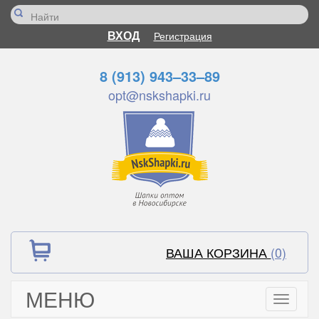
ВХОД
Регистрация
8 (913) 943–33–89
opt@nskshapki.ru
ВАША КОРЗИНА
(0)
МЕНЮ
Toggle
navigati