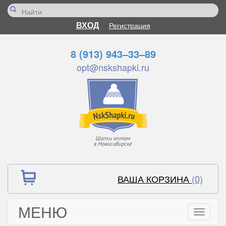
ВХОД
Регистрация
8 (913) 943–33–89
opt@nskshapki.ru
ВАША КОРЗИНА
(0)
МЕНЮ
Toggle
navigati