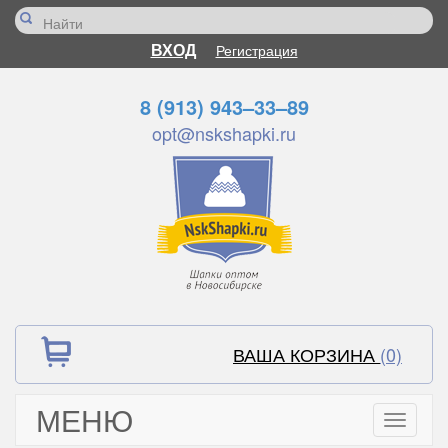
ВХОД
Регистрация
8 (913) 943–33–89
opt@nskshapki.ru
ВАША КОРЗИНА
(0)
МЕНЮ
Toggle
navigati