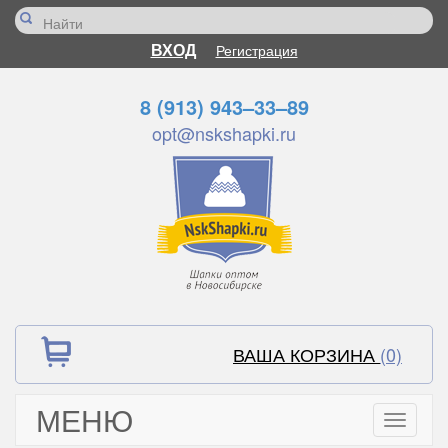
ВХОД
Регистрация
8 (913) 943–33–89
opt@nskshapki.ru
ВАША КОРЗИНА
(0)
МЕНЮ
Toggle
navigati