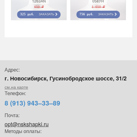
1263AN
058УН
650 r
1 050 r
ЗАКАЗАТЬ
ЗАКАЗАТЬ
325 руб.
756 руб.
Адрес:
г. Новосибирск, Гусинобродское шоссе, 31/2
см.на карте
Телефон:
8 (913) 943–33–89
Почта:
opt@nskshapki.ru
Методы оплаты: