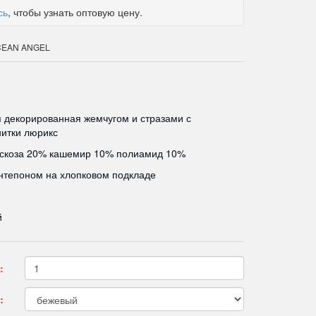
сь
, чтобы узнать оптовую цену.
OCEAN ANGEL
 декорированная жемчугом и стразами с
итки люрикс
искоза 20% кашемир 10% полиамид 10%
нтепоном на хлопковом подкладе
й
:
: