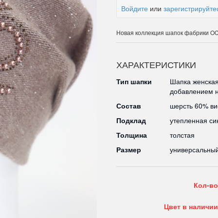
Войдите
или
зарегистрируйте
Новая коллекция шапок фабрики 
ХАРАКТЕРИСТИКИ
Тип шапки
Шапка женская
добавлением н
Состав
шерсть 60% в
Подклад
утепленная си
Толщина
толстая
Размер
универсальны
Кол-во
Цвет в наличии