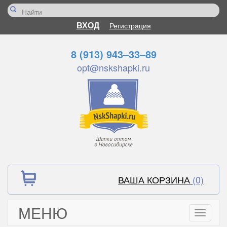
ВХОД
Регистрация
8 (913) 943–33–89
opt@nskshapki.ru
ВАША КОРЗИНА
(0)
МЕНЮ
Toggle
navigati