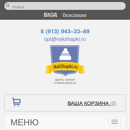
ВХОД
Регистрация
8 (913) 943–33–89
opt@nskshapki.ru
ВАША КОРЗИНА
(0)
МЕНЮ
Toggle
navigati