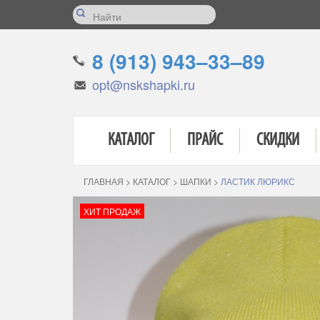
8 (913) 943–33–89
opt@nskshapki.ru
КАТАЛОГ
ПРАЙС
СКИДКИ
ГЛАВНАЯ
>
КАТАЛОГ
>
ШАПКИ
>
ЛАСТИК ЛЮРИКС
ХИТ ПРОДАЖ