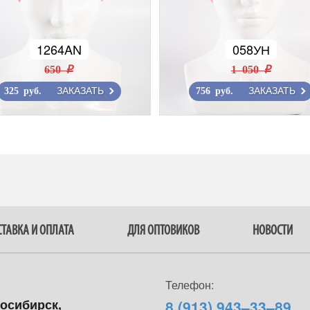
1264AN
058УН
650 r
1 050 r
ЗАКАЗАТЬ
ЗАКАЗАТЬ
325 руб.
756 руб.
ТАВКА И ОПЛАТА
ДЛЯ ОПТОВИКОВ
НОВОСТИ
Телефон:
восибирск,
8 (913) 943–33–89