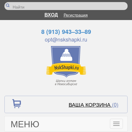
ВХОД
Регистрация
8 (913) 943–33–89
opt@nskshapki.ru
ВАША КОРЗИНА
(0)
МЕНЮ
Toggle
navigati