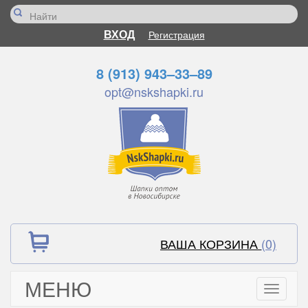
ВХОД
Регистрация
8 (913) 943–33–89
opt@nskshapki.ru
ВАША КОРЗИНА
(0)
МЕНЮ
Toggle
navigati