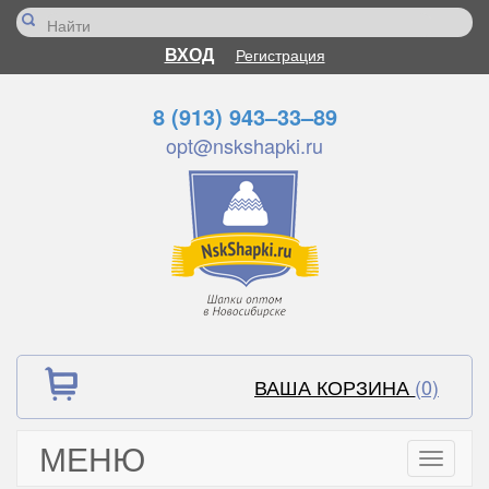
ВХОД
Регистрация
8 (913) 943–33–89
opt@nskshapki.ru
ВАША КОРЗИНА
(0)
МЕНЮ
Toggle
navigati