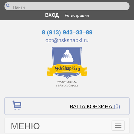
ВХОД
Регистрация
8 (913) 943–33–89
opt@nskshapki.ru
ВАША КОРЗИНА
(0)
МЕНЮ
Toggle
navigati