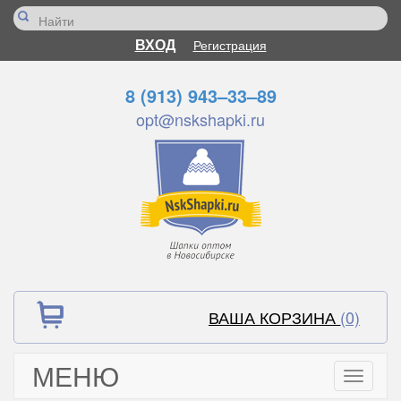
ВХОД
Регистрация
8 (913) 943–33–89
opt@nskshapki.ru
ВАША КОРЗИНА
(0)
МЕНЮ
Toggle
navigati