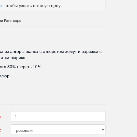
сь
, чтобы узнать оптовую цену.
и Fans caps
а из ангоры шапка с отворотом хомут и варежки с
итки люрикс
рил 30% шерсть 10%
елюр
:
: