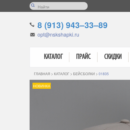
8 (913) 943–33–89
opt@nskshapki.ru
КАТАЛОГ
ПРАЙС
СКИДКИ
ГЛАВНАЯ
>
КАТАЛОГ
>
БЕЙСБОЛКИ
>
01835
НОВИНКА