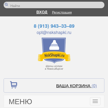
ВХОД
Регистрация
8 (913) 943–33–89
opt@nskshapki.ru
ВАША КОРЗИНА
(0)
МЕНЮ
Toggle
navigati