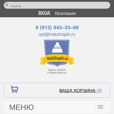
ВХОД
Регистрация
8 (913) 943–33–89
opt@nskshapki.ru
ВАША КОРЗИНА
(0)
МЕНЮ
Toggle
navigati