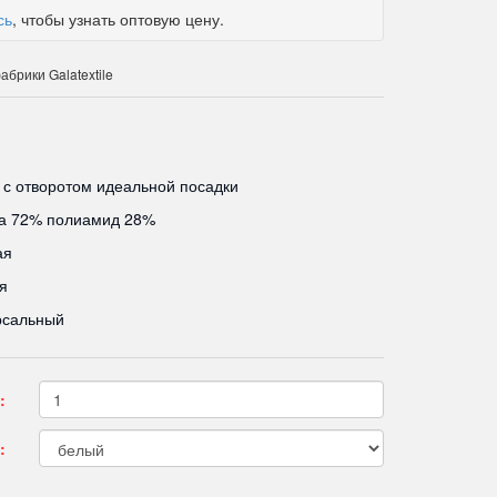
сь
, чтобы узнать оптовую цену.
брики Galatextile
 с отворотом идеальной посадки
за 72% полиамид 28%
ая
я
рсальный
:
: