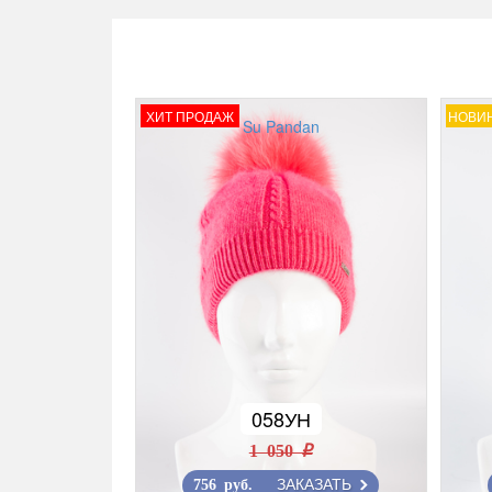
ХИТ ПРОДАЖ
НОВИ
Su Pandan
058УН
1 050 r
ЗАКАЗАТЬ
756 руб.