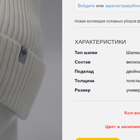
Войдите
или
зарегистрируйте
Новая коллекция головных уборов фа
ХАРАКТЕРИСТИКИ
Тип шапки
Шапка
Состав
виско
Подклад
двойн
Толщина
толста
Размер
униве
Кол-во
Цвет в наличии