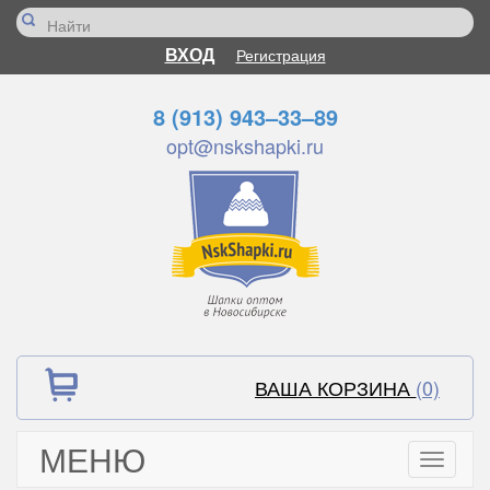
ВХОД
Регистрация
8 (913) 943–33–89
opt@nskshapki.ru
ВАША КОРЗИНА
(0)
МЕНЮ
Toggle
navigati