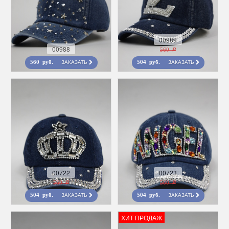
00989
00988
560 r
ЗАКАЗАТЬ
ЗАКАЗАТЬ
560 руб.
504 руб.
00722
00723
560 r
560 r
ЗАКАЗАТЬ
ЗАКАЗАТЬ
504 руб.
504 руб.
ХИТ ПРОДАЖ