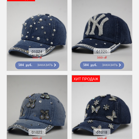
01024
01020
560 r
560 r
ЗАКАЗАТЬ
ЗАКАЗАТЬ
504 руб.
504 руб.
ХИТ ПРОДАЖ
01023
01018
560 r
560 r