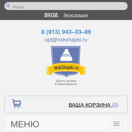
ВХОД
Регистрация
8 (913) 943–33–89
opt@nskshapki.ru
ВАША КОРЗИНА
(0)
МЕНЮ
Toggle
navigati