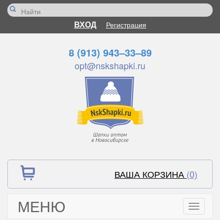
ВХОД
Регистрация
8 (913) 943–33–89
opt@nskshapki.ru
ВАША КОРЗИНА
(0)
МЕНЮ
Toggle
navigati