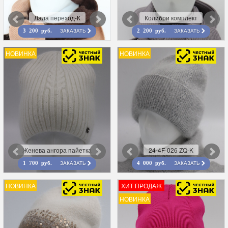
Лада переход-К
Колибри комплект
ЗАКАЗАТЬ
ЗАКАЗАТЬ
3 200 руб.
2 200 руб.
НОВИНКА
НОВИНКА
Женева ангора пайетка
24-4F-026 ZQ-K
ЗАКАЗАТЬ
ЗАКАЗАТЬ
1 700 руб.
4 000 руб.
НОВИНКА
ХИТ ПРОДАЖ
НОВИНКА