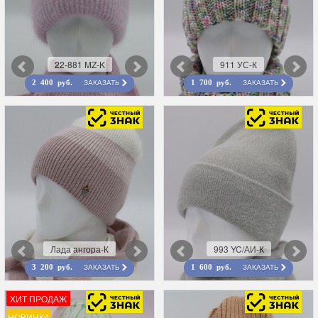
22-881 MZ-K
911 УС-К
ЗАКАЗАТЬ
ЗАКАЗАТЬ
2 400 руб.
1 700 руб.
Лада ангора-К
993 YC/АИ-К
ЗАКАЗАТЬ
ЗАКАЗАТЬ
3 200 руб.
1 600 руб.
ХИТ ПРОДАЖ
НОВИНКА