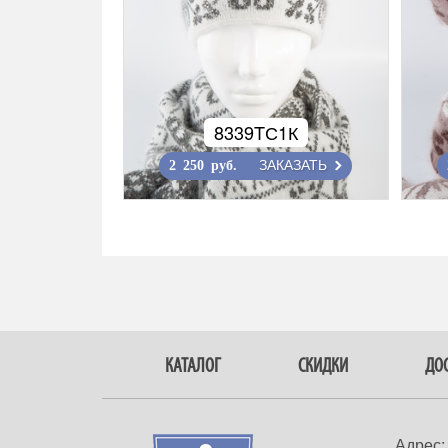
8339TС1К
ЗАКАЗАТЬ
2 250 руб.
КАТАЛОГ
СКИДКИ
ДОС
Адрес: