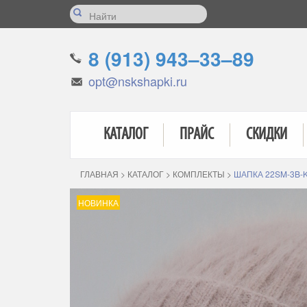
8 (913) 943–33–89
opt@nskshapki.ru
КАТАЛОГ
ПРАЙС
СКИДКИ
ГЛАВНАЯ
>
КАТАЛОГ
>
КОМПЛЕКТЫ
>
ШАПКА 22SM-3B-
НОВИНКА