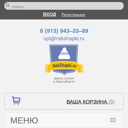
ВХОД
Регистрация
8 (913) 943–33–89
opt@nskshapki.ru
ВАША КОРЗИНА
(0)
МЕНЮ
Toggle
navigati