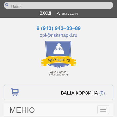
ВХОД
Регистрация
8 (913) 943–33–89
opt@nskshapki.ru
ВАША КОРЗИНА
(0)
МЕНЮ
Toggle
navigati