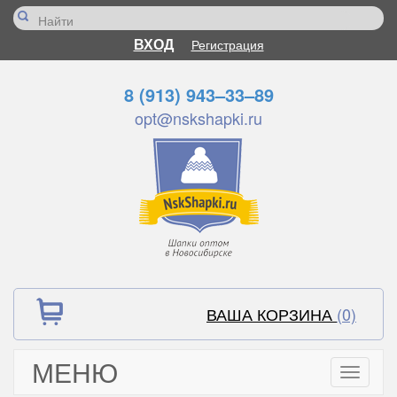
ВХОД
Регистрация
8 (913) 943–33–89
opt@nskshapki.ru
ВАША КОРЗИНА
(0)
МЕНЮ
Toggle
navigati