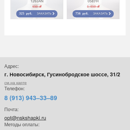
1263AN
058УН
650 r
1 050 r
ЗАКАЗАТЬ
ЗАКАЗАТЬ
325 руб.
756 руб.
Адрес:
г. Новосибирск, Гусинобродское шоссе, 31/2
см.на карте
Телефон:
8 (913) 943–33–89
Почта:
opt@nskshapki.ru
Методы оплаты: