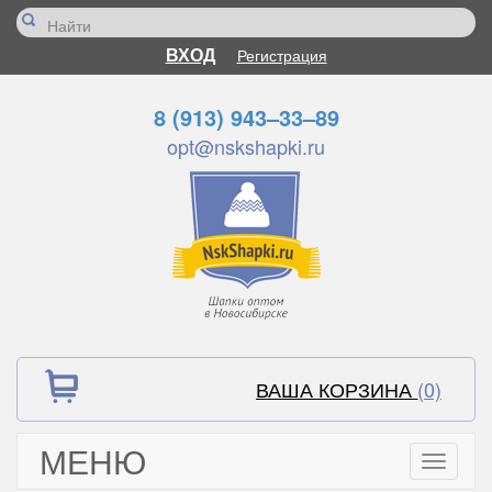
ВХОД
Регистрация
8 (913) 943–33–89
opt@nskshapki.ru
ВАША КОРЗИНА
(0)
МЕНЮ
Toggle
navigati