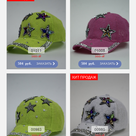
01011
01008
560 r
560 r
ЗАКАЗАТЬ
ЗАКАЗАТЬ
504 руб.
504 руб.
ХИТ ПРОДАЖ
00983
00980
560 r
560 r