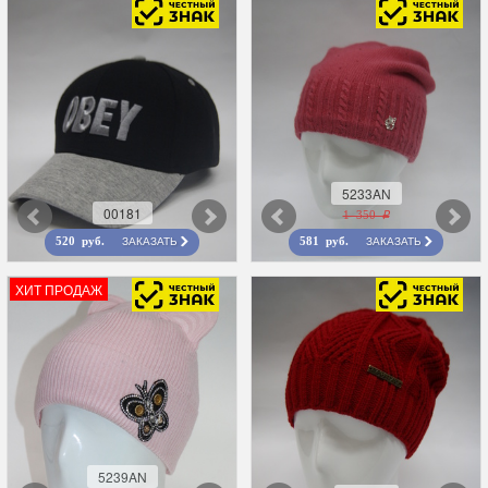
5233AN
00181
1 350 r
ЗАКАЗАТЬ
ЗАКАЗАТЬ
520 руб.
581 руб.
ХИТ ПРОДАЖ
5239AN