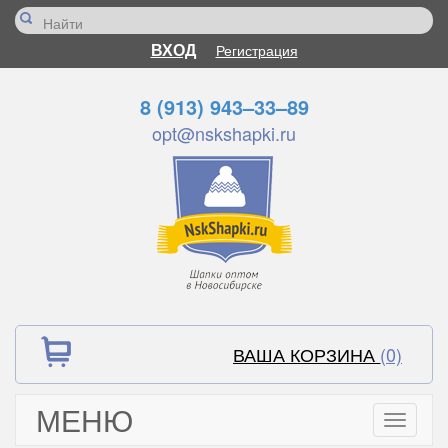
ВХОД
Регистрация
8 (913) 943–33–89
opt@nskshapki.ru
ВАША КОРЗИНА
(0)
МЕНЮ
Toggle
navigati