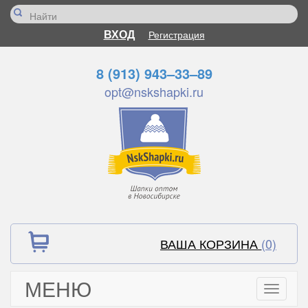
ВХОД
Регистрация
8 (913) 943–33–89
opt@nskshapki.ru
ВАША КОРЗИНА
(0)
МЕНЮ
Toggle
navigati