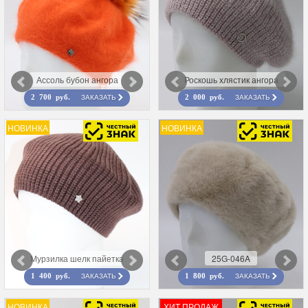
Ассоль бубон ангора
Роскошь хлястик ангора
ЗАКАЗАТЬ
ЗАКАЗАТЬ
2 700 руб.
2 000 руб.
НОВИНКА
НОВИНКА
Мурзилка шелк пайетка
25G-046A
ЗАКАЗАТЬ
ЗАКАЗАТЬ
1 400 руб.
1 800 руб.
НОВИНКА
ХИТ ПРОДАЖ