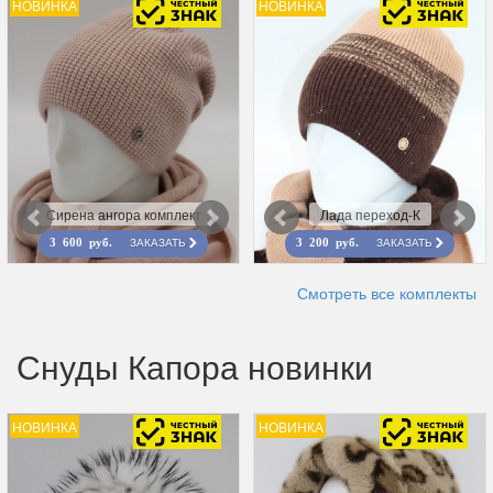
НОВИНКА
НОВИНКА
Сирена ангора комплект
Лада переход-К
ЗАКАЗАТЬ
ЗАКАЗАТЬ
3 600 руб.
3 200 руб.
Смотреть все комплекты
Снуды Капора новинки
НОВИНКА
НОВИНКА