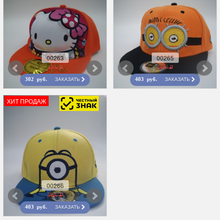
00263
00265
560 r
560 r
ЗАКАЗАТЬ
ЗАКАЗАТЬ
302 руб.
403 руб.
ХИТ ПРОДАЖ
00266
560 r
ЗАКАЗАТЬ
403 руб.