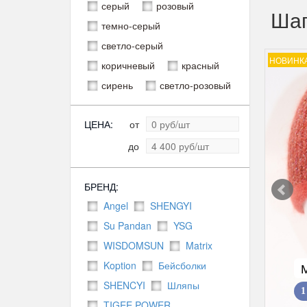
серый
розовый
Шап
темно-серый
светло-серый
НОВИНК
коричневый
красный
сирень
светло-розовый
ЦЕНА:
от
до
БРЕНД:
Angel
SHENGYI
Su Pandan
YSG
WISDOMSUN
Matrix
Koption
Бейсболки
SHENCYI
Шляпы
1
TIGEE POWER