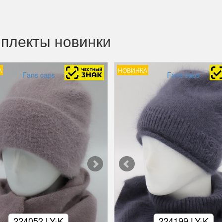
плекты новинки
А
НОВИНКА
Fans caps
Fans caps
224052 LY-K
224199 LY-K