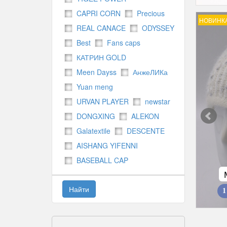
CAPRI CORN
Precious
НОВИНК
REAL CANACE
ODYSSEY
Best
Fans caps
КАТРИН GOLD
Meen Dayss
АнжеЛИКа
Yuan meng
URVAN PLAYER
newstar
DONGXING
ALEKON
Galatextile
DESCENTE
AISHANG YIFENNI
BASEBALL CAP
Найти
1