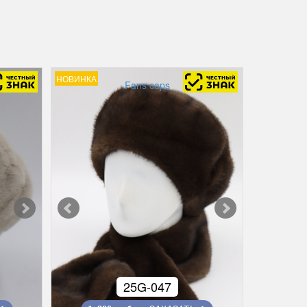
НОВИНКА
Fans caps
25G-047