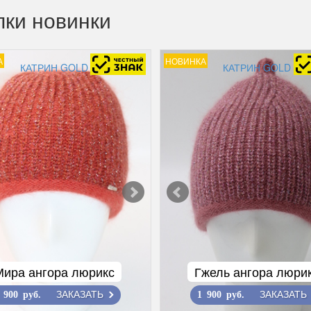
ки новинки
А
НОВИНКА
КАТРИН GOLD
КАТРИН GOLD
Мира ангора люрикс
Гжель ангора люри
ЗАКАЗАТЬ
ЗАКАЗАТЬ
 900 руб.
1 900 руб.