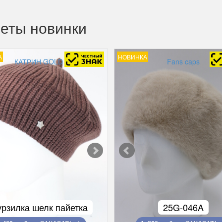
еты новинки
А
НОВИНКА
КАТРИН GOLD
Fans caps
рзилка шелк пайетка
25G-046A