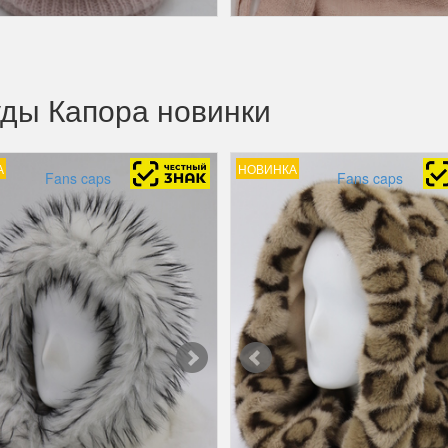
ды Капора новинки
А
НОВИНКА
Fans caps
Fans caps